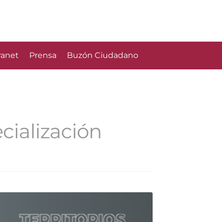
ranet
Prensa
Buzón Ciudadano
cialización