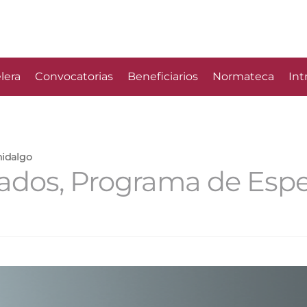
lera
Convocatorias
Beneficiarios
Normateca
Int
hidalgo
zados, Programa de Espe