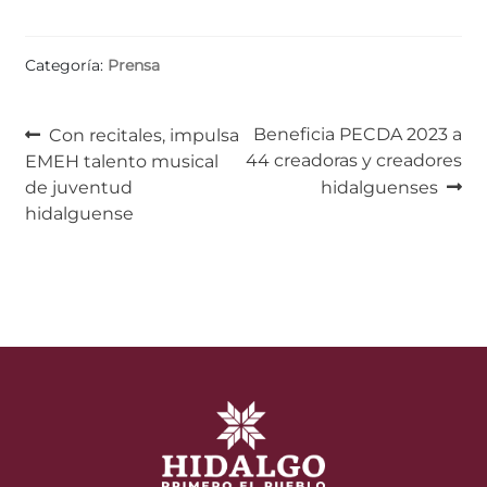
Categoría:
Prensa
Navegación
Anterior:
Siguiente:
Beneficia PECDA 2023 a
Con recitales, impulsa
44 creadoras y creadores
EMEH talento musical
de
de juventud
hidalguenses
entradas
hidalguense