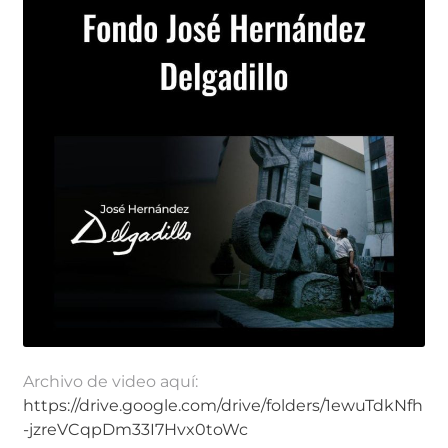
Archivo de video aquí:
https://drive.google.com/drive/folders/1ewuTdkNfh
-jzreVCqpDm33I7Hvx0toWc