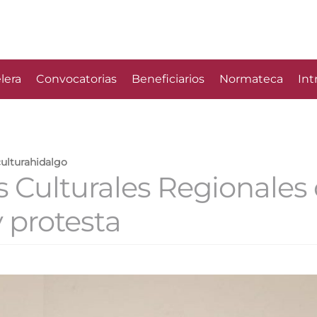
lera
Convocatorias
Beneficiarios
Normateca
Int
culturahidalgo
s Culturales Regionales
y protesta