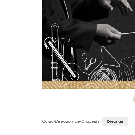
Curso-Direccion-de-Orquesta
Descarga