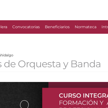
lera
Convocatorias
Beneficiarios
Normateca
Int
ahidalgo
s de Orquesta y Banda