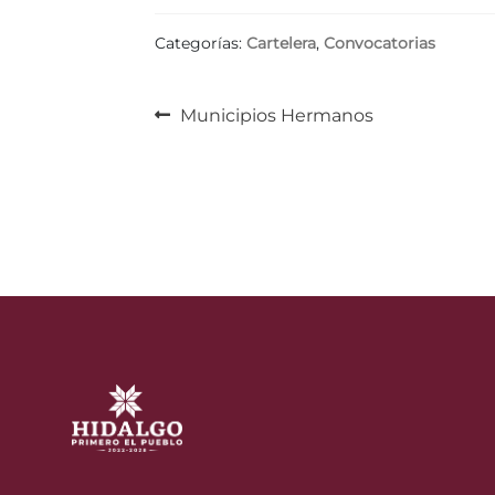
Categorías:
Cartelera
,
Convocatorias
Navegación
Anterior:
Municipios Hermanos
de
entradas