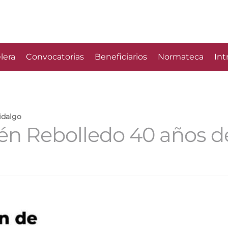
lera
Convocatorias
Beneficiarios
Normateca
Int
idalgo
rén Rebolledo 40 años d