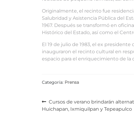
Originalmente, el recinto fue residenci
Salubridad y Asistencia Pública del Es
1967. Después se transformó en oficina
Histórico del Estado, así como el Cen
El 19 de julio de 1983, el ex president
inauguraron el recinto cultural en res
espacio para el enriquecimiento de la 
Categoría:
Prensa
Navegación
Anterior:
Cursos de verano brindarán alternati
Huichapan, Ixmiquilpan y Tepeapulco
de
entradas