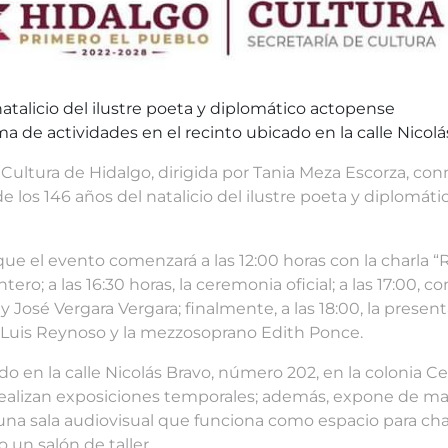
natalicio del ilustre poeta y diplomático actopense
ma de actividades en el recinto ubicado en la calle Nicol
 Cultura de Hidalgo, dirigida por Tania Meza Escorza, co
de los 146 años del natalicio del ilustre poeta y diplom
ue el evento comenzará a las 12:00 horas con la charla “
ero; a las 16:30 horas, la ceremonia oficial; a las 17:00, 
y José Vergara Vergara; finalmente, a las 18:00, la prese
a Luis Reynoso y la mezzosoprano Edith Ponce.
do en la calle Nicolás Bravo, número 202, en la colonia C
realizan exposiciones temporales; además, expone de m
una sala audiovisual que funciona como espacio para char
 un salón de taller.