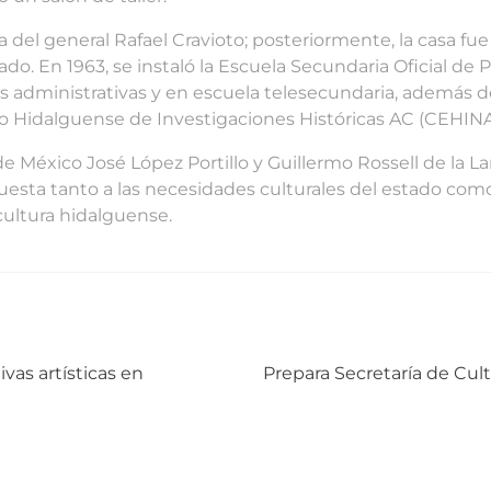
a del general Rafael Cravioto; posteriormente, la casa fue 
tado. En 1963, se instaló la Escuela Secundaria Oficial d
s administrativas y en escuela telesecundaria, además de
tro Hidalguense de Investigaciones Históricas AC (CEHINA
e de México José López Portillo y Guillermo Rossell de l
puesta tanto a las necesidades culturales del estado como
cultura hidalguense.
Siguiente:
vas artísticas en
Prepara Secretaría de Cult