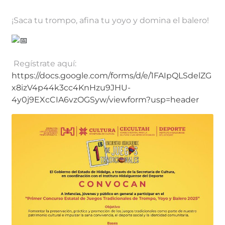
¡Saca tu trompo, afina tu yoyo y domina el balero!
Regístrate aquí:
https://docs.google.com/forms/d/e/1FAIpQLSdelZG
x8izV4p44k3cc4KnHzu9JHU-
4y0j9EXcCIA6vzOGSyw/viewform?usp=header