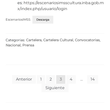
es:
https://escenariosimsscultura.inba.gob.m
x/index.php/usuario/login
EscenariosIMSS
Descarga
Categorías:
Cartelera
,
Cartelera Cultural
,
Convocatorias
,
Nacional
,
Prensa
Paginación
Anterior
1
2
3
4
…
14
de
Siguiente
entradas