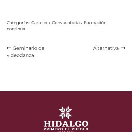
Categorías:
Cartelera
,
Convocatorias
,
Formación
continua
Navegación
Anterior:
Siguiente:
Seminario de
Alternativa
videodanza
de
entradas