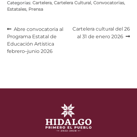
Categorías:
Cartelera
,
Cartelera Cultural
,
Convocatorias
,
Estatales
,
Prensa
Navegación
Anterior:
Siguiente:
Cartelera cultural del 26
Abre convocatoria al
Programa Estatal de
al 31 de enero 2026
de
Educación Artística
entradas
febrero–junio 2026