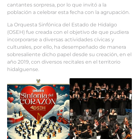
cantantes sorpresa, por lo que invitó a la
población a celebrar esta fecha con la agrupación.
La Orquesta Sinfónica del Estado de Hidalgo
(OSEH) fue creada con el objetivo de que pudiera
incorporarse a diversas actividades cívicas y
culturales, por ello, ha desempeñado de manera
sobresaliente dicho papel desde su creación, en el
año 2019, con diversos recitales en el territorio
hidalguense.