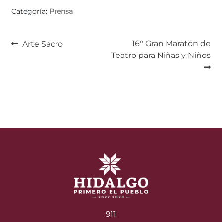
Categoría:
Prensa
Navegación
Anterior:
Siguiente:
16° Gran Maratón de
Arte Sacro
Teatro para Niñas y Niños
de
entradas
911