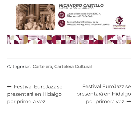
Categorías:
Cartelera
,
Cartelera Cultural
Navegación
Anterior:
Siguiente:
Festival EuroJazz se
Festival EuroJazz se
presentará en Hidalgo
presentará en Hidalgo
de
por primera vez
por primera vez
entradas