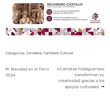
Categorías:
Cartelera
,
Cartelera Cultural
Navegación
Anterior:
Siguiente:
45 artistas hidalguenses
Navidad en el Ferro
transforman su
2024
de
creatividad gracias a los
entradas
apoyos culturales