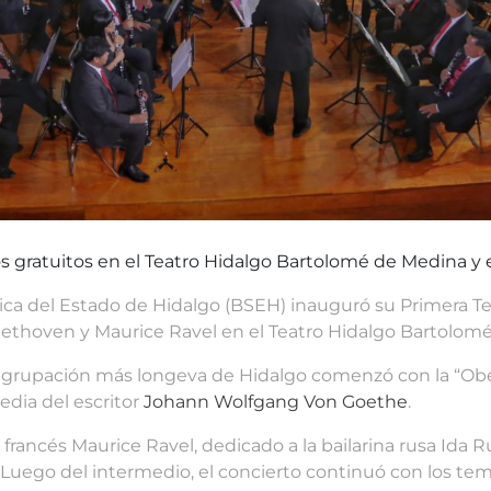
os gratuitos en el Teatro Hidalgo Bartolomé de Medina y 
ica del Estado de Hidalgo (BSEH) inauguró su Primera 
eethoven y Maurice Ravel en el Teatro Hidalgo Bartolom
, la agrupación más longeva de Hidalgo comenzó con la “
edia del escritor
Johann Wolfgang Von Goethe
.
 francés Maurice Ravel, dedicado a la bailarina rusa Ida 
Luego del intermedio, el concierto continuó con los te