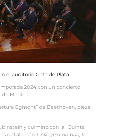
en el auditorio Gota de Plata
Temporada 2024 con un concierto
é de Medina.
Obertura Egmont” de Beethoven, pieza
Rubinstein y culminó con la “Quinta
mas del alemán
I. Allegro con brío, II.