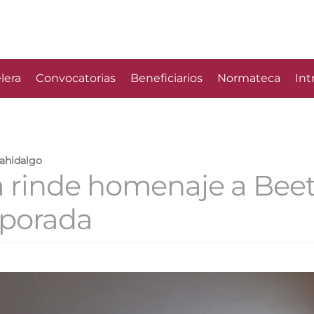
lera
Convocatorias
Beneficiarios
Normateca
Int
rahidalgo
 rinde homenaje a Beet
mporada