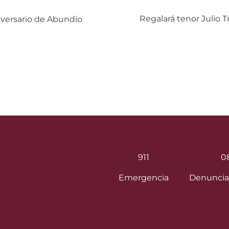
Siguiente:
Regalará tenor Julio T
versario de Abundio
911
0
Emergencia
Denuncia