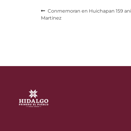
Navegación
Anterior:
Conmemoran en Huichapan 159 ani
Martínez
de
entradas