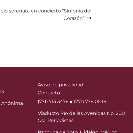
rejo serenata en concierto “Sinfonía del
Corazón”
Aviso de privacidad
89
Contacto:
(771) 713 3478 ■ (771) 778 0538
 Anónima
Viaducto Río de las Avenidas No. 200
Col. Periodistas
Pachuca de Soto, Hidalgo, México