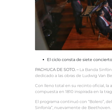
El ciclo consta de siete conciert
PACHUCA DE SOTO. –
La Banda Sinfón
dedicado a las obras de Ludwig Van B
Con lleno total en su recinto oficial
compuesta en 1810 inspirada en la trag
El programa continuó con “Bolero”, del
Sinfonía”, nuevamente de Beethoven. 