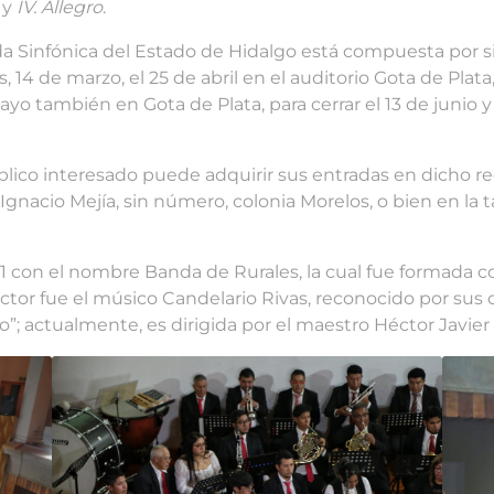
y
IV. Allegro
.
 Sinfónica del Estado de Hidalgo está compuesta por sie
s, 14 de marzo, el 25 de abril en el auditorio Gota de P
yo también en Gota de Plata, para cerrar el 13 de junio y 
úblico interesado puede adquirir sus entradas en dicho re
 Ignacio Mejía, sin número, colonia Morelos, o bien en la taq
 con el nombre Banda de Rurales, la cual fue formada con
ector fue el músico Candelario Rivas, reconocido por sus
o”; actualmente, es dirigida por el maestro Héctor Javier